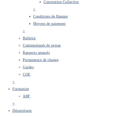
Convention Collective
+
Conditions de Banque
Moyens de paiement
+
Bulletin
Communiqués de presse
Rapports annuels
Permanence de change
Guides
COE
+
Formation
ABF
+
Déontologie