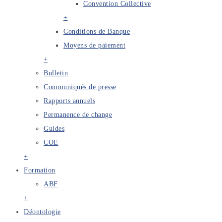
Convention Collective
+
Conditions de Banque
Moyens de paiement
+
Bulletin
Communiqués de presse
Rapports annuels
Permanence de change
Guides
COE
+
Formation
ABF
+
Déontologie