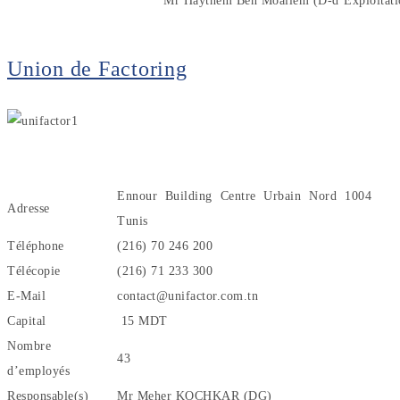
Mr Haythem Ben Moallem (D-d’Exploitati
Union de Factoring
Ennour Building Centre Urbain Nord 1004
Adresse
Tunis
Téléphone
(216) 70 246 200
Télécopie
(216) 71 233 300
E-Mail
contact@unifactor.com.tn
Capital
15 MDT
Nombre
43
d’employés
Responsable(s)
Mr Meher KOCHKAR (DG)