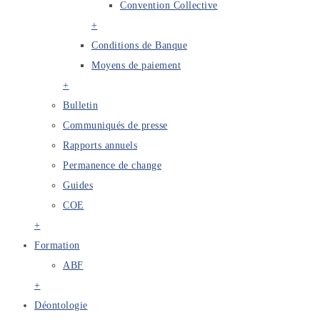
Convention Collective
+
Conditions de Banque
Moyens de paiement
+
Bulletin
Communiqués de presse
Rapports annuels
Permanence de change
Guides
COE
+
Formation
ABF
+
Déontologie