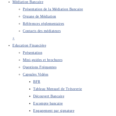
Médiation Bancaire
Présentation de la Médiation Bancaire
Organe de Médiation
Références réglementaires
Contacts des médiateurs
+
Education Financière
Présentation
Mini-guides et brochures
Questions Fréquentes
Capsules Vidéos
BFR
Tableau Mensuel de Trésorerie
Découvert Bancaire
Escompte bancaire
Engagement par signature