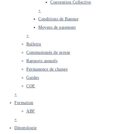
Convention Collective
+
Conditions de Banque
Moyens de paiement
+
Bulletin
Communiqués de presse
Rapports annuels
Permanence de change
Guides
COE
+
Formation
ABF
+
Déontologie