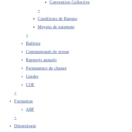
Convention Collective
+
Conditions de Banque
Moyens de paiement
+
Bulletin
Communiqués de presse
Rapports annuels
Permanence de change
Guides
COE
+
Formation
ABF
+
Déontologie