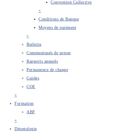
Convention Collective
+
Conditions de Banque
Moyens de paiement
+
Bulletin
Communiqués de presse
Rapports annuels
Permanence de change
Guides
COE
+
Formation
ABF
+
Déontologie