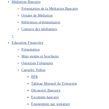
Médiation Bancaire
Présentation de la Médiation Bancaire
Organe de Médiation
Références réglementaires
Contacts des médiateurs
+
Education Financière
Présentation
Mini-guides et brochures
Questions Fréquentes
Capsules Vidéos
BFR
Tableau Mensuel de Trésorerie
Découvert Bancaire
Escompte bancaire
Engagement par signature