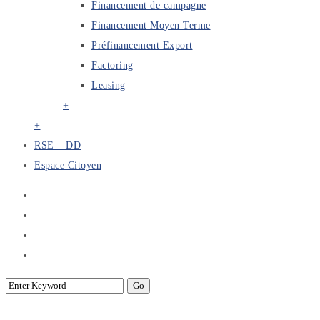
Financement de campagne
Financement Moyen Terme
Préfinancement Export
Factoring
Leasing
+
+
RSE – DD
Espace Citoyen
Actualités du CBF