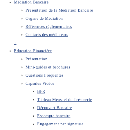
Médiation Bancaire
Présentation de la Médiation Bancaire
Organe de Médiation
Références réglementaires
Contacts des médiateurs
+
Education Financière
Présentation
Mini-guides et brochures
Questions Fréquentes
Capsules Vidéos
BFR
Tableau Mensuel de Trésorerie
Découvert Bancaire
Escompte bancaire
Engagement par signature