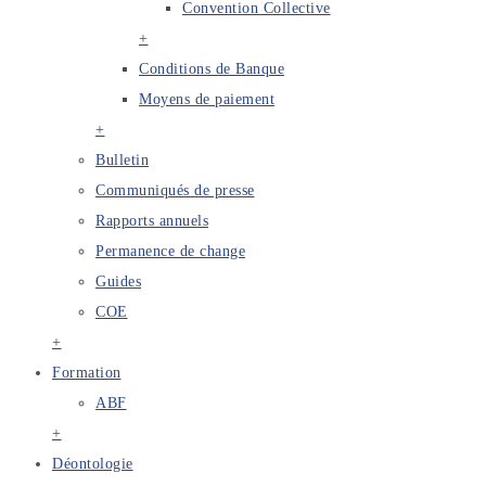
Convention Collective
+
Conditions de Banque
Moyens de paiement
+
Bulletin
Communiqués de presse
Rapports annuels
Permanence de change
Guides
COE
+
Formation
ABF
+
Déontologie