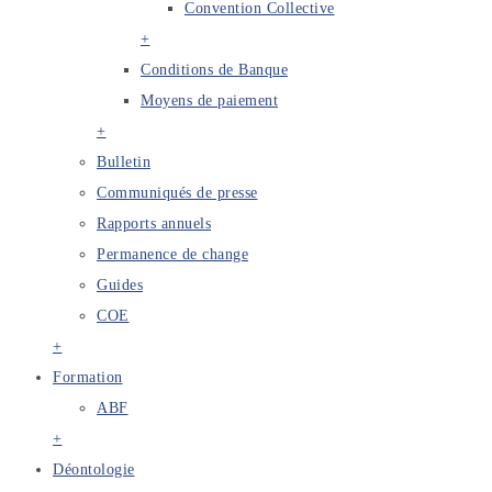
Convention Collective
+
Conditions de Banque
Moyens de paiement
+
Bulletin
Communiqués de presse
Rapports annuels
Permanence de change
Guides
COE
+
Formation
ABF
+
Déontologie