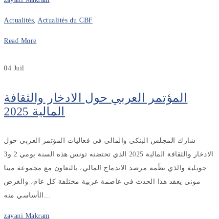
Actualités
,
Actualités du CBF
Read More
04
Juil
المؤتمر العربي حول الادخار والثقافة
المالية 2025
شارك المجلس البنكي والمالي في فعاليات المؤتمر العربي حول
الادخار والثقافة المالية 2025 الذي تحتضنه تونس هذه السنة يومي 2 و3
جويلية والذي نظّمه مرصد الاندماج المالي، بالتعاون مع مجموعة مينا
موني يعقد هذا الحدث في عاصمة عربية مختلفة كل عام، والغرض
الأساسي منه...
zayani Makram