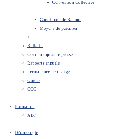
Convention Collective
+
Conditions de Banque
Moyens de paiement
+
Bulletin
Communiqués de presse
Rapports annuels
Permanence de change
Guides
COE
+
Formation
ABF
+
Déontologie