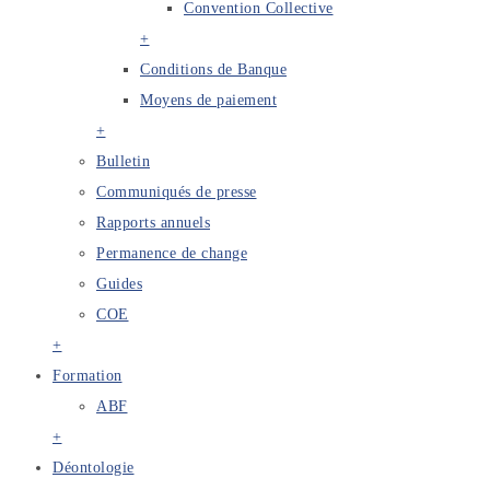
Convention Collective
+
Conditions de Banque
Moyens de paiement
+
Bulletin
Communiqués de presse
Rapports annuels
Permanence de change
Guides
COE
+
Formation
ABF
+
Déontologie