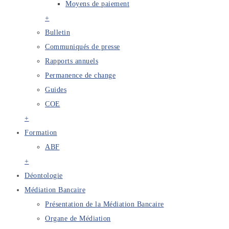
Moyens de paiement
+
Bulletin
Communiqués de presse
Rapports annuels
Permanence de change
Guides
COE
+
Formation
ABF
+
Déontologie
Médiation Bancaire
Présentation de la Médiation Bancaire
Organe de Médiation