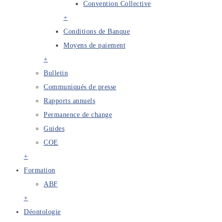
Convention Collective
+
Conditions de Banque
Moyens de paiement
+
Bulletin
Communiqués de presse
Rapports annuels
Permanence de change
Guides
COE
+
Formation
ABF
+
Déontologie