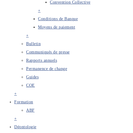
Convention Collective
+
Conditions de Banque
Moyens de paiement
+
Bulletin
Communiqués de presse
Rapports annuels
Permanence de change
Guides
COE
+
Formation
ABF
+
Déontologie