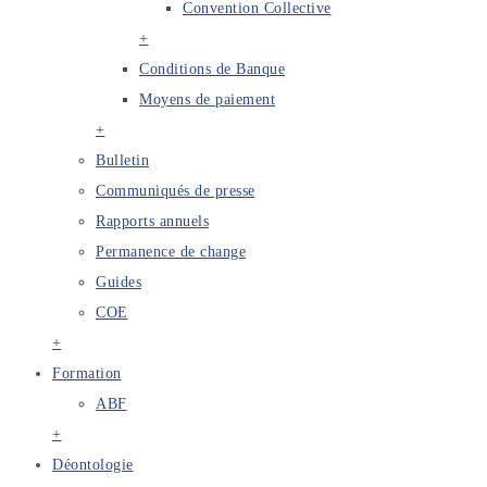
Convention Collective
+
Conditions de Banque
Moyens de paiement
+
Bulletin
Communiqués de presse
Rapports annuels
Permanence de change
Guides
COE
+
Formation
ABF
+
Déontologie