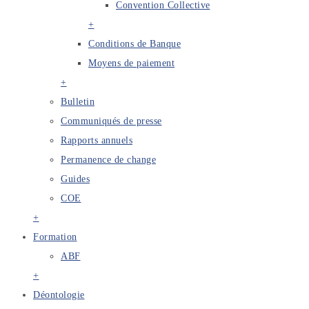
Convention Collective
+
Conditions de Banque
Moyens de paiement
+
Bulletin
Communiqués de presse
Rapports annuels
Permanence de change
Guides
COE
+
Formation
ABF
+
Déontologie