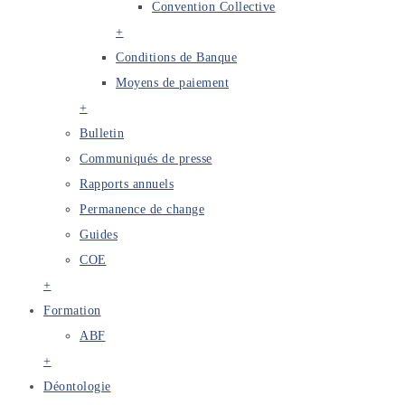
Convention Collective
+
Conditions de Banque
Moyens de paiement
+
Bulletin
Communiqués de presse
Rapports annuels
Permanence de change
Guides
COE
+
Formation
ABF
+
Déontologie