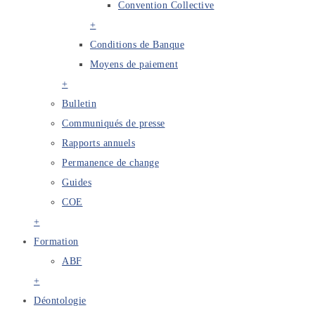
Convention Collective
+
Conditions de Banque
Moyens de paiement
+
Bulletin
Communiqués de presse
Rapports annuels
Permanence de change
Guides
COE
+
Formation
ABF
+
Déontologie