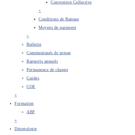
Convention Collective
+
Conditions de Banque
Moyens de paiement
+
Bulletin
Communiqués de presse
Rapports annuels
Permanence de change
Guides
COE
+
Formation
ABF
+
Déontologie