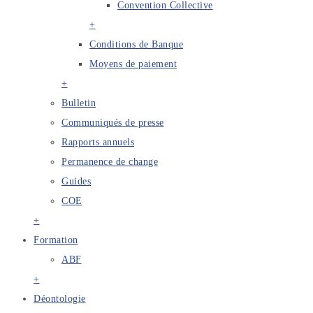
Convention Collective
+
Conditions de Banque
Moyens de paiement
+
Bulletin
Communiqués de presse
Rapports annuels
Permanence de change
Guides
COE
+
Formation
ABF
+
Déontologie