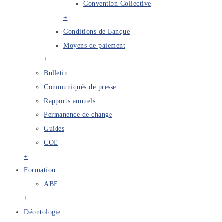
Convention Collective
+
Conditions de Banque
Moyens de paiement
+
Bulletin
Communiqués de presse
Rapports annuels
Permanence de change
Guides
COE
+
Formation
ABF
+
Déontologie