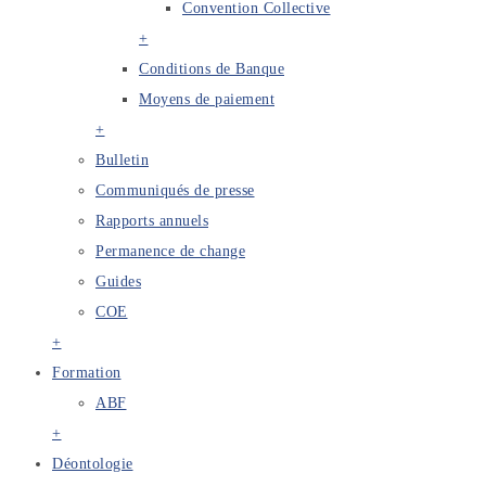
Convention Collective
+
Conditions de Banque
Moyens de paiement
+
Bulletin
Communiqués de presse
Rapports annuels
Permanence de change
Guides
COE
+
Formation
ABF
+
Déontologie