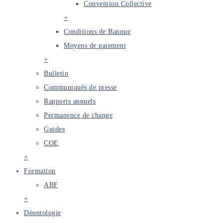
Convention Collective
+
Conditions de Banque
Moyens de paiement
+
Bulletin
Communiqués de presse
Rapports annuels
Permanence de change
Guides
COE
+
Formation
ABF
+
Déontologie