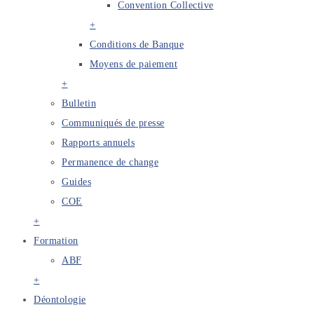
Convention Collective
+
Conditions de Banque
Moyens de paiement
+
Bulletin
Communiqués de presse
Rapports annuels
Permanence de change
Guides
COE
+
Formation
ABF
+
Déontologie