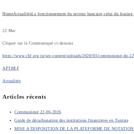
Home
Actualités
Le fonctionnement du secteur bancaire,celui du leasing 
22
Mar
Cliquer sur le Communiqué ci-dessous
https://www.cbf.org.tn/wp-content/uploads/2020/03/communiqué-du-2
APTBEF
Actualités
Articles récents
Communiqué 22-06-2026
Guide de décarbonation des institutions financières en Tunisie
MISE A DISPOSITION DE LA PLATEFORME DE NOTATI