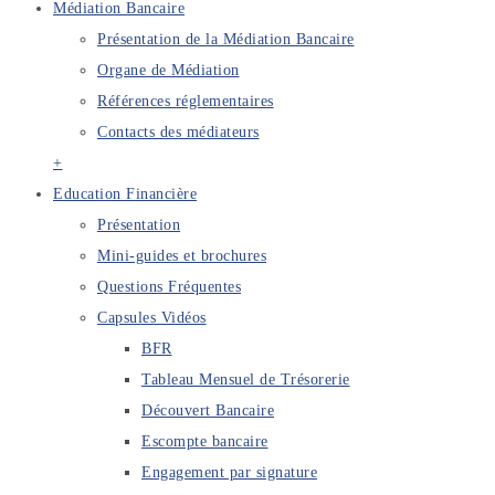
Médiation Bancaire
Présentation de la Médiation Bancaire
Organe de Médiation
Références réglementaires
Contacts des médiateurs
+
Education Financière
Présentation
Mini-guides et brochures
Questions Fréquentes
Capsules Vidéos
BFR
Tableau Mensuel de Trésorerie
Découvert Bancaire
Escompte bancaire
Engagement par signature