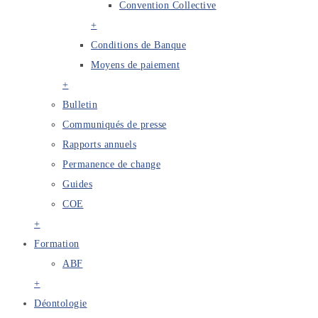
Convention Collective
+
Conditions de Banque
Moyens de paiement
+
Bulletin
Communiqués de presse
Rapports annuels
Permanence de change
Guides
COE
+
Formation
ABF
+
Déontologie