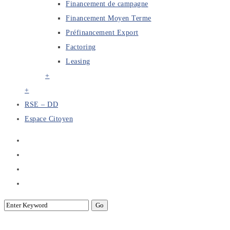
Financement de campagne
Financement Moyen Terme
Préfinancement Export
Factoring
Leasing
+
+
RSE – DD
Espace Citoyen
Le fonctionnement du secteur bancaire,c