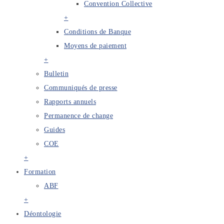
Convention Collective
+
Conditions de Banque
Moyens de paiement
+
Bulletin
Communiqués de presse
Rapports annuels
Permanence de change
Guides
COE
+
Formation
ABF
+
Déontologie