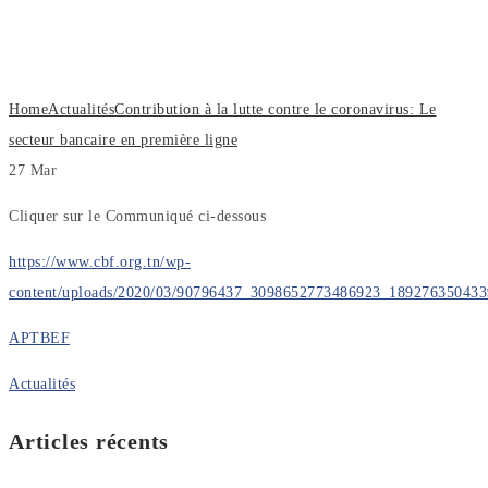
coronavirus: Le secteur bancaire en
première ligne
Home
Actualités
Contribution à la lutte contre le coronavirus: Le
secteur bancaire en première ligne
27
Mar
Cliquer sur le Communiqué ci-dessous
https://www.cbf.org.tn/wp-
content/uploads/2020/03/90796437_3098652773486923_189276350433
APTBEF
Actualités
Articles récents