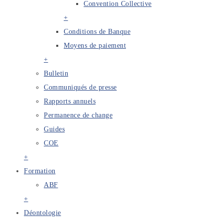
Convention Collective
+
Conditions de Banque
Moyens de paiement
+
Bulletin
Communiqués de presse
Rapports annuels
Permanence de change
Guides
COE
+
Formation
ABF
+
Déontologie