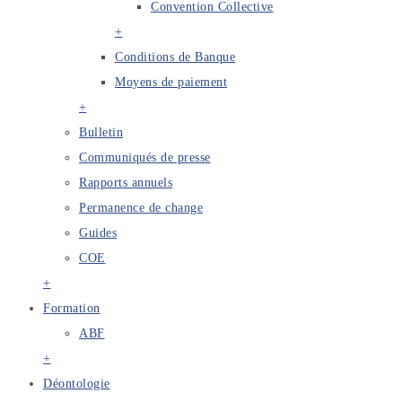
Convention Collective
+
Conditions de Banque
Moyens de paiement
+
Bulletin
Communiqués de presse
Rapports annuels
Permanence de change
Guides
COE
+
Formation
ABF
+
Déontologie