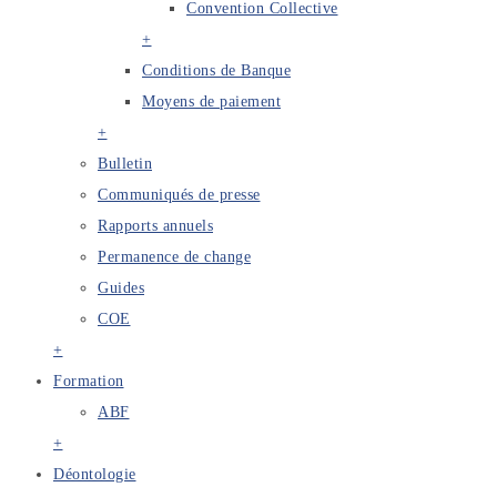
Convention Collective
+
Conditions de Banque
Moyens de paiement
+
Bulletin
Communiqués de presse
Rapports annuels
Permanence de change
Guides
COE
+
Formation
ABF
+
Déontologie