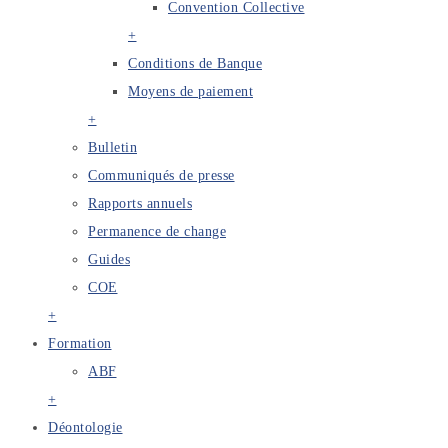
Convention Collective
+
Conditions de Banque
Moyens de paiement
+
Bulletin
Communiqués de presse
Rapports annuels
Permanence de change
Guides
COE
+
Formation
ABF
+
Déontologie