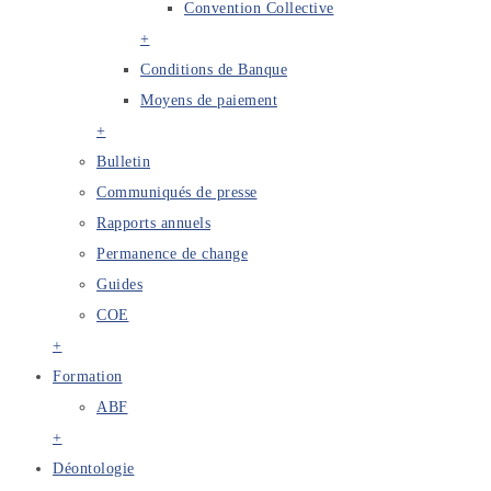
Convention Collective
+
Conditions de Banque
Moyens de paiement
+
Bulletin
Communiqués de presse
Rapports annuels
Permanence de change
Guides
COE
+
Formation
ABF
+
Déontologie