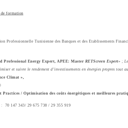
de formation
tion Professionnelle Tunisienne des Banques et des Etablissements Financ
d Professional Energy Expert, APEE: Master
RETScreen Expert
» ;
Le
imiser et suivre le rendement d’investissements en énergies propres tout a
nce Climat »,
®
 Practices
/ Optimisation des coûts énergétiques et meilleures prati
ux : 70 147 343/ 29 675 738 / 29 355 919