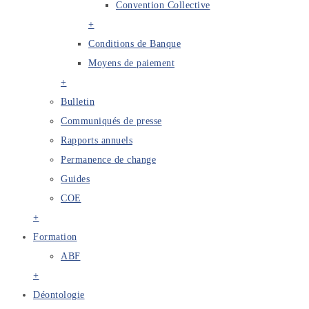
Convention Collective
+
Conditions de Banque
Moyens de paiement
+
Bulletin
Communiqués de presse
Rapports annuels
Permanence de change
Guides
COE
+
Formation
ABF
+
Déontologie