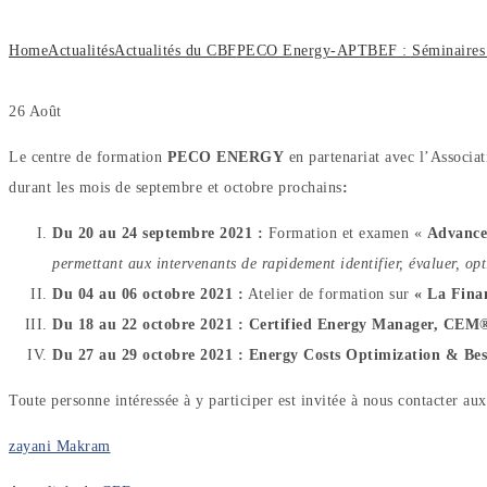
Home
Actualités
Actualités du CBF
PECO Energy-APTBEF : Séminaires 
26
Août
Le centre de formation
PECO ENERGY
en partenariat avec l’Associa
durant les mois de septembre et octobre prochains
:
Du 20 au 24 septembre 2021 :
Formation et examen «
Advance
permettant aux intervenants de rapidement identifier, évaluer, opt
Du 04 au 06 octobre 2021 :
Atelier de formation sur
«
La Fina
Du 18 au 22 octobre 2021 :
Certified Energy Manager, CEM
Du 27 au 29 octobre 2021 :
Energy Costs Optimization & Best
Toute personne intéressée à y participer est invitée à nous contacter a
zayani Makram