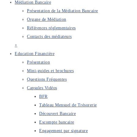
Médiation Bancaire
Présentation de la Médiation Bancaire
Organe de Médiation
Références réglementaires
Contacts des médiateurs
+
Education Financière
Présentation
Mini-guides et brochures
Questions Fréquentes
Capsules Vidéos
BFR
Tableau Mensuel de Trésorerie
Découvert Bancaire
Escompte bancaire
Engagement par signature