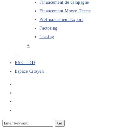
Financement de campagne
Financement Moyen Terme
Préfinancement Export
Factoring
Leasing
+
+
RSE – DD
Espace Citoyen
PECO Energy-APTBEF : Séminaires de