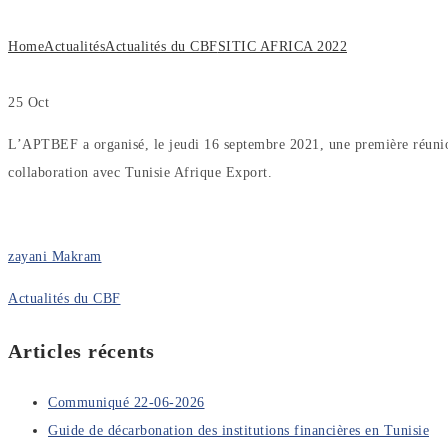
Home
Actualités
Actualités du CBF
SITIC AFRICA 2022
25
Oct
L’APTBEF a organisé, le jeudi 16 septembre 2021, une première réunion
collaboration avec Tunisie Afrique Export.
zayani Makram
Actualités du CBF
Articles récents
Communiqué 22-06-2026
Guide de décarbonation des institutions financières en Tunisie