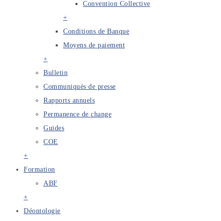
Convention Collective
+
Conditions de Banque
Moyens de paiement
+
Bulletin
Communiqués de presse
Rapports annuels
Permanence de change
Guides
COE
+
Formation
ABF
+
Déontologie