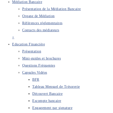
Médiation Bancaire
Présentation de la Médiation Bancaire
Organe de Médiation
Références réglementaires
Contacts des médiateurs
+
Education Financière
Présentation
Mini-guides et brochures
Questions Fréquentes
Capsules Vidéos
BFR
Tableau Mensuel de Trésorerie
Découvert Bancaire
Escompte bancaire
Engagement par signature