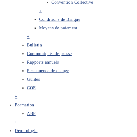
Convention Collective
+
Conditions de Banque
Moyens de paiement
+
Bulletin
Communiqués de presse
Rapports annuels
Permanence de change
Guides
COE
+
Formation
ABF
+
Déontologie