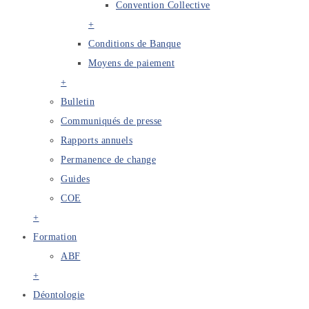
Convention Collective
+
Conditions de Banque
Moyens de paiement
+
Bulletin
Communiqués de presse
Rapports annuels
Permanence de change
Guides
COE
+
Formation
ABF
+
Déontologie