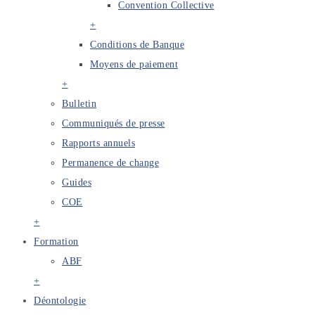
Convention Collective
+
Conditions de Banque
Moyens de paiement
+
Bulletin
Communiqués de presse
Rapports annuels
Permanence de change
Guides
COE
+
Formation
ABF
+
Déontologie