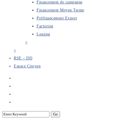
Financement de campagne
Financement Moyen Terme
Préfinancement Export
Factoring
Leasing
+
+
RSE – DD
Espace Citoyen
Réunion d’échange sur les futures pist