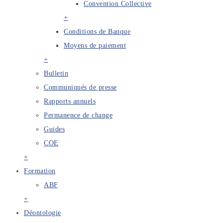
Convention Collective
+
Conditions de Banque
Moyens de paiement
+
Bulletin
Communiqués de presse
Rapports annuels
Permanence de change
Guides
COE
+
Formation
ABF
+
Déontologie