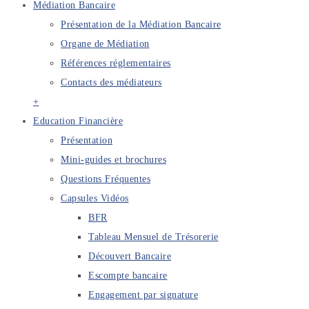
Médiation Bancaire
Présentation de la Médiation Bancaire
Organe de Médiation
Références réglementaires
Contacts des médiateurs
+
Education Financière
Présentation
Mini-guides et brochures
Questions Fréquentes
Capsules Vidéos
BFR
Tableau Mensuel de Trésorerie
Découvert Bancaire
Escompte bancaire
Engagement par signature