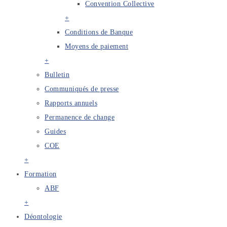
Convention Collective
+
Conditions de Banque
Moyens de paiement
+
Bulletin
Communiqués de presse
Rapports annuels
Permanence de change
Guides
COE
+
Formation
ABF
+
Déontologie