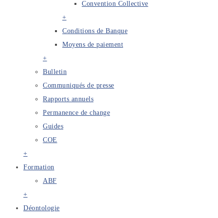
Convention Collective
+
Conditions de Banque
Moyens de paiement
+
Bulletin
Communiqués de presse
Rapports annuels
Permanence de change
Guides
COE
+
Formation
ABF
+
Déontologie