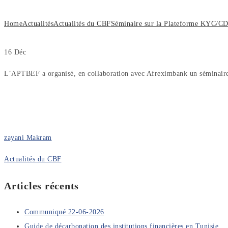
Home
Actualités
Actualités du CBF
Séminaire sur la Plateforme KYC
16
Déc
L’APTBEF a organisé, en collaboration avec Afreximbank un séminair
zayani Makram
Actualités du CBF
Articles récents
Communiqué 22-06-2026
Guide de décarbonation des institutions financières en Tunisie