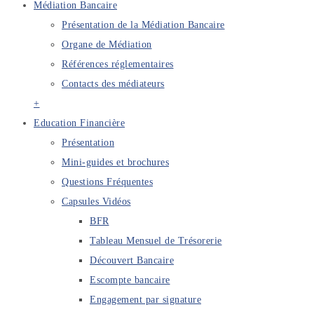
Médiation Bancaire
Présentation de la Médiation Bancaire
Organe de Médiation
Références réglementaires
Contacts des médiateurs
+
Education Financière
Présentation
Mini-guides et brochures
Questions Fréquentes
Capsules Vidéos
BFR
Tableau Mensuel de Trésorerie
Découvert Bancaire
Escompte bancaire
Engagement par signature