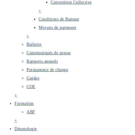
Convention Collective
+
Conditions de Banque
Moyens de paiement
+
Bulletin
Communiqués de presse
Rapports annuels
Permanence de change
Guides
COE
+
Formation
ABF
+
Déontologie