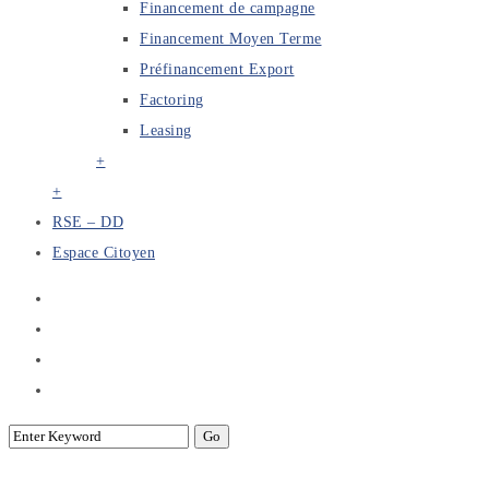
Financement de campagne
Financement Moyen Terme
Préfinancement Export
Factoring
Leasing
+
+
RSE – DD
Espace Citoyen
Séminaire sur la Plateforme KYC/C