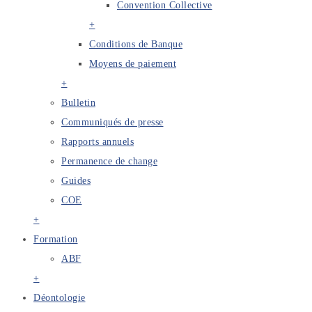
Convention Collective
+
Conditions de Banque
Moyens de paiement
+
Bulletin
Communiqués de presse
Rapports annuels
Permanence de change
Guides
COE
+
Formation
ABF
+
Déontologie