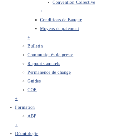
Convention Collective
+
Conditions de Banque
Moyens de paiement
+
Bulletin
Communiqués de presse
Rapports annuels
Permanence de change
Guides
COE
+
Formation
ABF
+
Déontologie