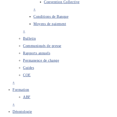
Convention Collective
+
Conditions de Banque
Moyens de paiement
+
Bulletin
Communiqués de presse
Rapports annuels
Permanence de change
Guides
COE
+
Formation
ABF
+
Déontologie