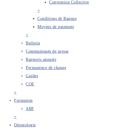
Convention Collective
+
Conditions de Banque
Moyens de paiement
+
Bulletin
Communiqués de presse
Rapports annuels
Permanence de change
Guides
COE
+
Formation
ABF
+
Déontologie