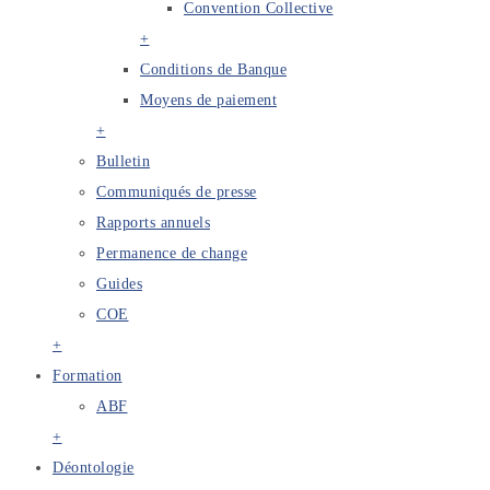
Convention Collective
+
Conditions de Banque
Moyens de paiement
+
Bulletin
Communiqués de presse
Rapports annuels
Permanence de change
Guides
COE
+
Formation
ABF
+
Déontologie