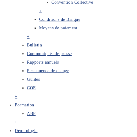
Convention Collective
+
Conditions de Banque
Moyens de paiement
+
Bulletin
Communiqués de presse
Rapports annuels
Permanence de change
Guides
COE
+
Formation
ABF
+
Déontologie