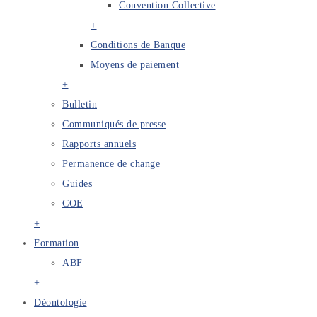
Convention Collective
+
Conditions de Banque
Moyens de paiement
+
Bulletin
Communiqués de presse
Rapports annuels
Permanence de change
Guides
COE
+
Formation
ABF
+
Déontologie