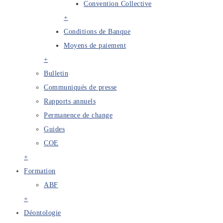
Convention Collective
+
Conditions de Banque
Moyens de paiement
+
Bulletin
Communiqués de presse
Rapports annuels
Permanence de change
Guides
COE
+
Formation
ABF
+
Déontologie