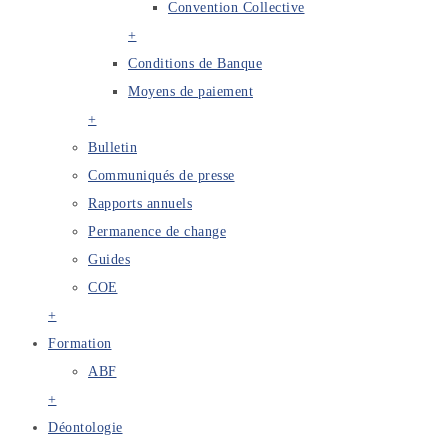
Convention Collective
+
Conditions de Banque
Moyens de paiement
+
Bulletin
Communiqués de presse
Rapports annuels
Permanence de change
Guides
COE
+
Formation
ABF
+
Déontologie