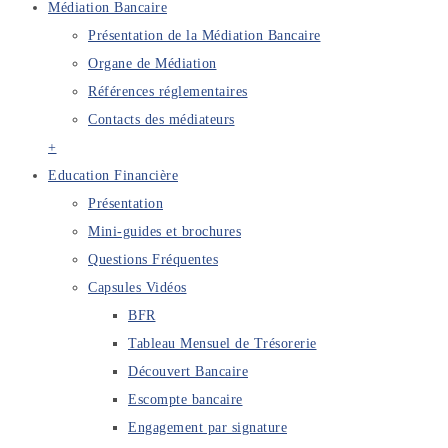
Médiation Bancaire
Présentation de la Médiation Bancaire
Organe de Médiation
Références réglementaires
Contacts des médiateurs
+
Education Financière
Présentation
Mini-guides et brochures
Questions Fréquentes
Capsules Vidéos
BFR
Tableau Mensuel de Trésorerie
Découvert Bancaire
Escompte bancaire
Engagement par signature