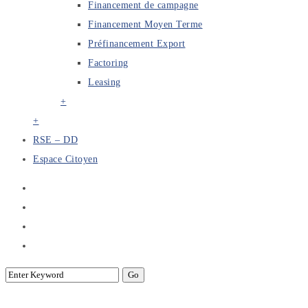
Financement de campagne
Financement Moyen Terme
Préfinancement Export
Factoring
Leasing
+
+
RSE – DD
Espace Citoyen
Fin-Tech Road Vision 2022