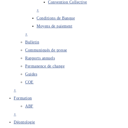
Convention Collective
+
Conditions de Banque
Moyens de paiement
+
Bulletin
Communiqués de presse
Rapports annuels
Permanence de change
Guides
COE
+
Formation
ABF
+
Déontologie