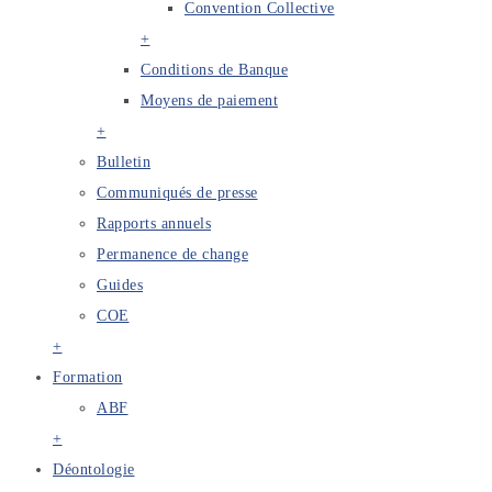
Convention Collective
+
Conditions de Banque
Moyens de paiement
+
Bulletin
Communiqués de presse
Rapports annuels
Permanence de change
Guides
COE
+
Formation
ABF
+
Déontologie